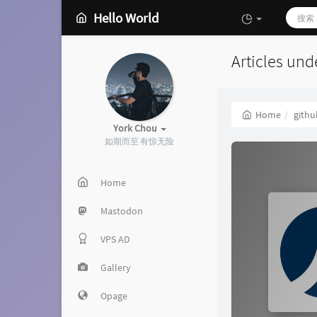
Hello World
Articles und
Home
githu
York Chou
如期而至 有惊无险
Home
Mastodon
VPS AD
Gallery
Opage