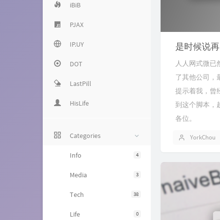
iBiB
PJAX
IP.UY
是时候说再
人人网式微已
DOT
了其他公司，最
LastPill
提示着我，曾
HisLife
到这个脚本，
各位。
Categories
YorkChou
Info
4
Media
3
Tech
38
Life
0