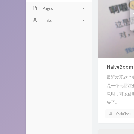
Pages
Guestbook
Links
Chitchat
友人C
Timeline
Leonn 的博客
独立世界
NaiveB
喵喵喵博客
最近发现这个挺
Newlearnerの小站
是一个无需注
香菇社长
息时，可以借助
失了。
YorkChou