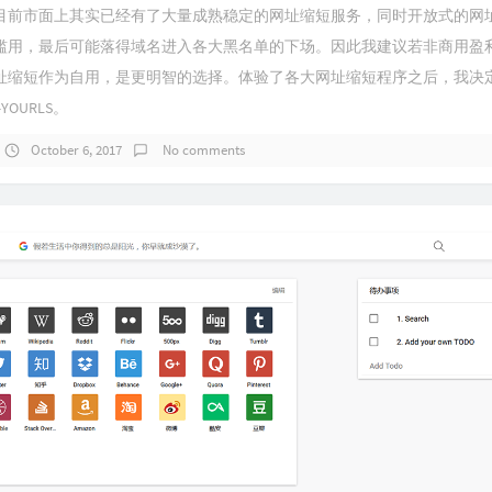
目前市面上其实已经有了大量成熟稳定的网址缩短服务，同时开放式的网
滥用，最后可能落得域名进入各大黑名单的下场。因此我建议若非商用盈
址缩短作为自用，是更明智的选择。体验了各大网址缩短程序之后，我决
OURLS。
October 6, 2017
No comments