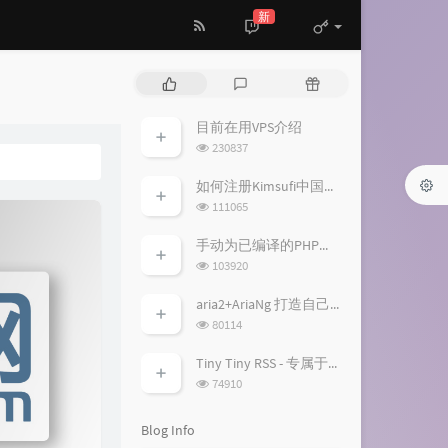
新
P
L
R
o
a
a
p
t
n
目前在用VPS介绍
u
e
d
浏
230837
l
s
o
览
a
次
t
m
如何注册Kimsufi中国账户并免税购买特价独服
数:
r
c
a
浏
111065
a
o
r
览
次
r
m
t
手动为已编译的PHP加入fileinfo扩展模块
数:
t
m
i
浏
103920
i
览
e
c
次
c
n
l
aria2+AriaNg 打造自己的离线下载/云播平台
数:
l
t
e
浏
80114
览
e
s
s
次
s
Tiny Tiny RSS - 专属于你的RSS服务
数:
浏
74910
览
次
Blog Info
数: