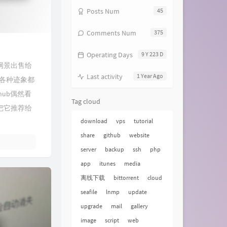
Posts Num
45
Comments Num
375
Operating Days
9 Y 223 D
网景出售给
Last activity
1 Year Ago
，各种迹象都
ub偶然看
Tag cloud
把它推荐给
download
vps
tutorial
share
github
website
server
backup
ssh
php
app
itunes
media
离线下载
bittorrent
cloud
seafile
lnmp
update
upgrade
mail
gallery
image
script
web