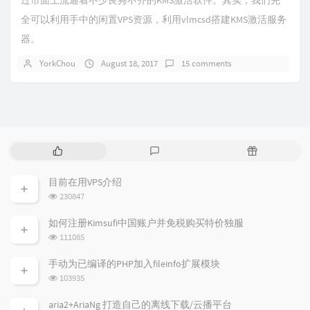
全可以利用手中的闲置VPS资源，利用vlmcsd搭建KMS激活服务
器。
YorkChou
August 18, 2017
15 comments
P
L
R
o
a
a
p
t
n
目前在用VPS介绍
u
e
d
浏
230847
l
s
o
览
a
t
m
次
如何注册Kimsufi中国账户并免税购买特价独服
数:
r
c
a
浏
111085
a
o
r
览
次
r
m
t
手动为已编译的PHP加入fileinfo扩展模块
数:
t
m
i
浏
103935
i
e
c
览
次
c
n
l
aria2+AriaNg 打造自己的离线下载/云播平台