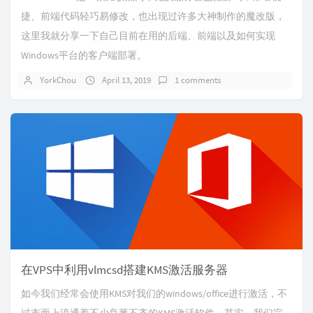
捷、前端代码轻巧易修改，也出现过许多大神制作的魔改版，
这里我就分享一下自己目前在用的后端、前端以及如何实现
Windows平台的客户端部署。
YorkChou
April 13, 2019
1 comments
在VPS中利用vlmcsd搭建KMS激活服务器
如今我们经常会使用KMS对我们的windows/office进行激活，不
过市面上流通着不少良莠不齐的KMS激活软件。其实，我们完