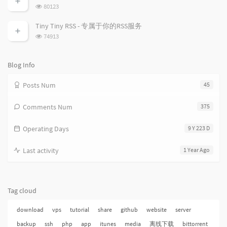
数:
l
t
e
浏
80123
览
e
s
s
次
s
Tiny Tiny RSS - 专属于你的RSS服务
数:
浏
74913
览
次
数:
Blog Info
Posts Num
45
Comments Num
375
Operating Days
9 Y 223 D
Last activity
1 Year Ago
Tag cloud
download
vps
tutorial
share
github
website
server
backup
ssh
php
app
itunes
media
离线下载
bittorrent