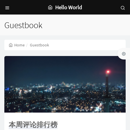
Hello World
Guestbook
Home
Guestbook
本周评论排行榜