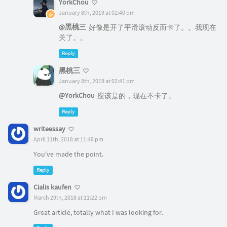
YorkChou
January 8th, 2019 at 02:40 pm
@黑桃三
好像是开了平滑滚动反而卡了。。我现在
关了。。
Reply
黑桃三
January 8th, 2019 at 02:41 pm
@YorkChou
应该是的，现在不卡了。
Reply
writeessay
April 11th, 2018 at 11:48 pm
You've made the point.
Reply
Cialis kaufen
March 29th, 2018 at 11:22 pm
Great article, totally what I was looking for.