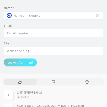
Name
*
🎲
Email
*
Site
Leave a Comment
P
L
R
o
a
a
p
t
n
目前在用VPS介绍
u
e
d
浏
230930
l
s
o
览
a
t
m
次
如何注册Kimsufi中国账户并免税购买特价独服