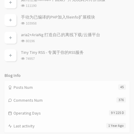
数:
r
c
a
浏
111190
a
o
r
览
次
r
m
t
手动为已编译的PHP加入fileinfo扩展模块
数:
t
m
i
浏
103958
i
e
c
览
次
c
n
l
aria2+AriaNg 打造自己的离线下载/云播平台
数:
l
t
e
浏
80196
览
e
s
s
次
s
Tiny Tiny RSS - 专属于你的RSS服务
数:
浏
74957
览
次
数:
Blog Info
Posts Num
45
Comments Num
376
Operating Days
9 Y 225 D
Last activity
1 Year Ago