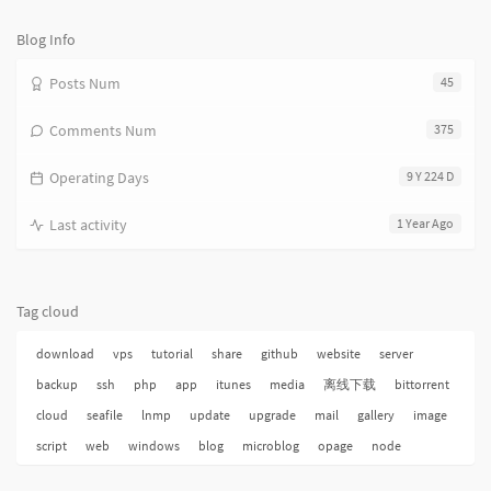
次
数:
Blog Info
Posts Num
45
Comments Num
375
Operating Days
9 Y 224 D
Last activity
1 Year Ago
Tag cloud
download
vps
tutorial
share
github
website
server
backup
ssh
php
app
itunes
media
离线下载
bittorrent
cloud
seafile
lnmp
update
upgrade
mail
gallery
image
script
web
windows
blog
microblog
opage
node