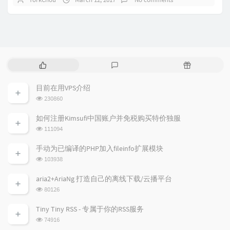
P
L
R
o
a
a
p
t
n
目前在用VPS介绍
u
e
d
浏
230860
l
s
o
览
a
t
m
次
如何注册Kimsufi中国账户并免税购买特价独服
数:
r
c
a
浏
111094
a
o
r
览
次
r
m
t
手动为已编译的PHP加入fileinfo扩展模块
数:
t
m
i
浏
103938
i
e
c
览
次
c
n
l
aria2+AriaNg 打造自己的离线下载/云播平台
数:
l
t
e
浏
80126
览
e
s
s
次
s
Tiny Tiny RSS - 专属于你的RSS服务
数:
浏
74916
览