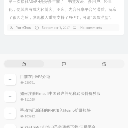
第一次接触ASAPH是好多年前了，书签发表、多用户、轻量
化，使其具有成为轻博客、图床、内容分享平台的潜质。沉寂
了很久之后，发现被人重制支持了PHP 7，可谓“凤凰涅盘”。
YorkChou
September 7, 2017
No comments
P
L
R
o
a
a
p
t
n
目前在用VPS介绍
u
e
d
浏
230791
l
s
o
览
a
t
m
次
如何注册Kimsufi中国账户并免税购买特价独服
数:
r
c
a
浏
111029
a
o
r
览
次
r
m
t
手动为已编译的PHP加入fileinfo扩展模块
数:
t
m
i
浏
103912
i
e
c
览
次
c
n
l
aria2+AriaNg 打造自己的离线下载/云播平台