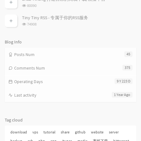
数:
l
t
e
浏
80090
览
e
s
s
次
s
Tiny Tiny RSS - 专属于你的RSS服务
数:
浏
74908
览
次
数:
Blog Info
Posts Num
45
Comments Num
375
Operating Days
9 Y 223 D
Last activity
1 Year Ago
Tag cloud
download
vps
tutorial
share
github
website
server
backup
ssh
php
app
itunes
media
离线下载
bittorrent