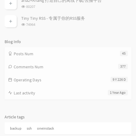
aria2+AriaNg 打造自己的离线下载/云播平台
数:
l
t
e
浏
80207
览
e
s
s
次
s
Tiny Tiny RSS - 专属于你的RSS服务
数:
浏
74964
览
次
数:
Blog Info
Posts Num
45
Comments Num
377
Operating Days
9 Y 226 D
Last activity
1 Year Ago
Article tags
backup
ssh
oneinstack