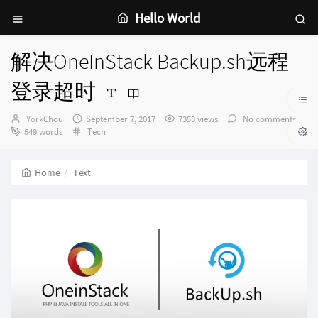
Hello World
解决OneInStack Backup.sh远程
登录超时
Author：
发
YorkChou
September 7, 2017
7353 views
No comments
Categories：
布
549 words
Tech
时
间：
Home
Text