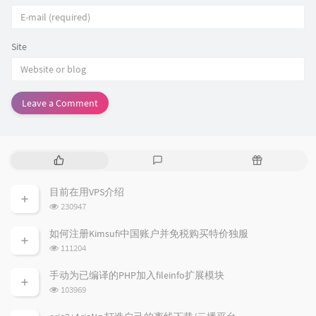
Site
Leave a Comment
P
L
R
o
a
a
p
t
n
目前在用VPS介绍
u
e
d
浏
230947
l
s
o
览
a
t
m
次
如何注册Kimsufi中国账户并免税购买特价独服
数:
r
c
a
浏
111204
a
o
r
览
次
r
m
t
手动为已编译的PHP加入fileinfo扩展模块
数:
t
m
i
浏
103969
i
e
c
览
次
c
n
l