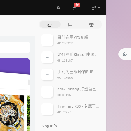
新
P
L
R
o
a
a
p
t
n
目前在用VPS介绍
u
e
d
浏
230928
l
s
o
览
a
次
t
m
如何注册Kimsufi中国账户并免税购买特价独服
数:
r
c
a
浏
111187
a
o
r
览
次
r
m
t
手动为已编译的PHP加入fileinfo扩展模块
数:
t
m
i
浏
103958
i
览
e
c
次
c
n
l
aria2+AriaNg 打造自己的离线下载/云播平台
数:
l
t
e
浏
80196
览
e
s
s
次
s
Tiny Tiny RSS - 专属于你的RSS服务
数:
浏
74957
览
次
Blog Info
数: