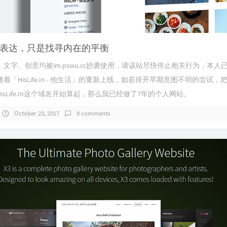
表达，只是找寻内在的平衡
文字、创意均被im.pswu.cc抄袭使用，请该站尽快停止相关行为，本人
着「HisLife.In - 他生活」的重新上线，如若排开早期意图不明的尝试
HisLife.In这个域名开始算起，那么我已经做了7年的个人网站。
October 23, 2017
9 comments