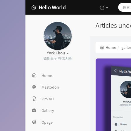
Hello World
Articles unde
Home
galle
York Chou
如期而至 有惊无险
Home
Mastodon
VPS AD
Gallery
Opage