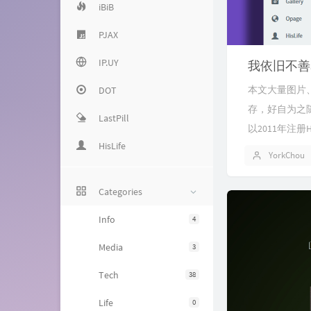
iBiB
PJAX
IP.UY
我依旧不善
本文大量图片、
DOT
存，好自为之随
LastPill
以2011年注册
HisLife
YorkChou
Categories
Info
4
Media
3
Tech
38
Life
0