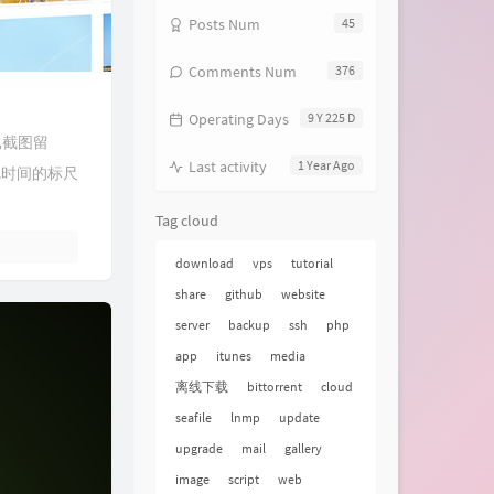
Posts Num
45
Comments Num
376
Operating Days
9 Y 225 D
已截图留
Last activity
1 Year Ago
，把时间的标尺
Tag cloud
download
vps
tutorial
share
github
website
server
backup
ssh
php
app
itunes
media
离线下载
bittorrent
cloud
seafile
lnmp
update
upgrade
mail
gallery
image
script
web