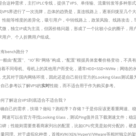
合这种需求，主打IPLC专线，提供了VPS、单传输、流量转发等多种形
说VPS界进行了一次洗牌，总体的趋势是，直连线路上，逐渐归拢至几个
、性能等维度的差异化，吸引用户，中转线路上，政策风险、线路攻击，导
式微，独立IP成为主流，但因价格问题，形成了一个比较小众的圈子，用
求用户、个人折腾用户组成。
bench跑分？
一般由“配置”、“IO”和“网络”构成，“配置”根据具体套餐价格变动，不具
会随着不同母机、母机上的其他用户而变化，通常HDD<SSD<NVMe；网络的
尤其对于国内网络环境，因此还是自己前往官方的Looking Glass测试
合自己参考以了解VPS的
实时
性能，而不适合用于作为购买参考。
了解这台VPS到底适合不适合我？
自己的需求，扶墙？做站？跑程序？存储？于是你应该更看重网速、稳
网速可以在官方寻找Looking Glass，测试Ping值并且下载测速文件；
口碑；性能则需要查看商家列出的配置，比如CPU究竟是如何分配的，硬盘
量同理。对于虚拟化种类，首推KVM/XEN/HyperV/VMware等相对独立