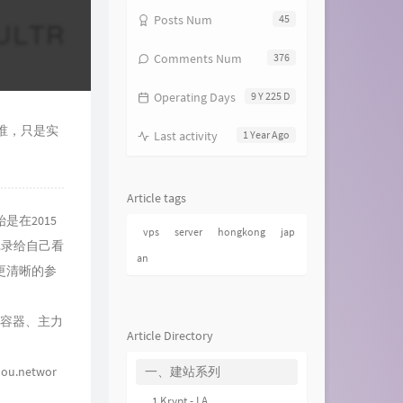
Posts Num
45
Comments Num
376
Operating Days
9 Y 225 D
谁，只是实
Last activity
1 Year Ago
Article tags
在2015
vps
server
hongkong
jap
记录给自己看
an
更清晰的参
务容器、主力
Article Directory
hou.networ
一、建站系列
1.Krypt - LA