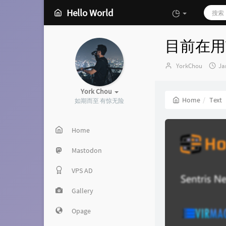
Hello World
目前在用
Author：
发
YorkChou
Ja
布
时
York Chou
间
Home
Text
如期而至 有惊无险
Home
Mastodon
VPS AD
Gallery
Opage