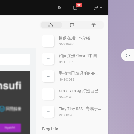
新
P
L
R
o
a
a
p
t
n
目前在用VPS介绍
es：
u
e
d
浏
230930
l
s
o
览
a
次
t
m
如何注册Kimsufi中国账户并免税购买特价独服
数:
r
c
a
浏
111189
a
o
r
览
次
r
m
t
手动为已编译的PHP加入fileinfo扩展模块
数:
t
m
i
浏
103958
i
览
e
c
次
c
n
l
aria2+AriaNg 打造自己的离线下载/云播平台
数:
l
t
e
浏
80196
览
e
s
s
次
s
Tiny Tiny RSS - 专属于你的RSS服务
数:
浏
74957
览
次
Blog Info
数: