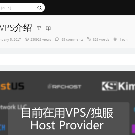
VPS介绍
Categori
nuary 5, 2017
230929 views
85 comments
829 words
Tech
：