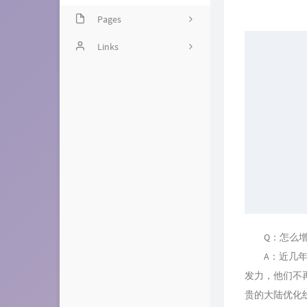
Pages
Guestbook
Links
Chitchat
友人C
Timeline
Leonn 的博客
独立世界
喵喵喵博客
Newlearnerの小站
香菇社长
Q：怎么增
A：近几年，
发力，他们不
贵的大陆优化