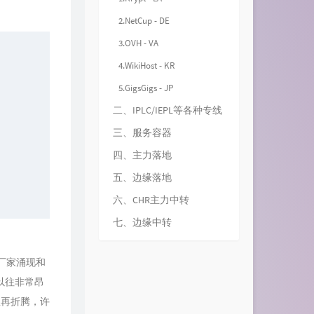
2.NetCup - DE
3.OVH - VA
4.WikiHost - KR
5.GigsGigs - JP
二、IPLC/IEPL等各种专线
三、服务容器
四、主力落地
五、边缘落地
六、CHR主力中转
七、边缘中转
厂家涌现和
以往非常昂
想再折腾，许