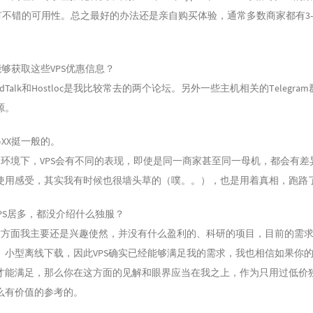
也有不错的可用性。总之最好的办法还是亲自购买体验，通常多数商家都有3-
获取这些VPS优惠信息？
Talk和Hostloc是我比较常去的两个论坛。另外一些主机相关的Telegra
源。
X挺一般的。
境下，VPS会有不同的表现，即使是同一商家甚至同一母机，都会有差
使用感受，其实我有时候也很墙头草的（噗。。），也是用着真相，跑路
S居多，都没介绍什么独服？
面我主要还是兴趣使然，并没有什么盈利的、科研的项目，目前的需求
、小型离线下载，因此VPS确实已经能够满足我的需求，我也相信如果你
才能满足，那么你在这方面的见解和眼界应当在我之上，作为只用过低价
么有价值的参考的。