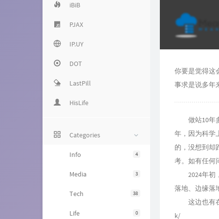
iBiB
PJAX
IP.UY
DOT
你要是觉得这
LastPill
事求是说多年
HisLife
做站10年多
年，因为科学
Categories
的，没想到却
Info
4
考。如有任何
Media
2024年初，
3
落地、边缘落
Tech
38
这边也有在线
Life
0
k/