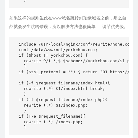
如果这样的规则生效在www域名跳转到顶级域名之前，那么自
然就会发生跳转错误，所以解决方法也很简单——调节优先级。
  include /usr/local/nginx/conf/rewrite/none.c
  root /data/wwwroot/yorkchou.com;               
  if ($host != yorkchou.com) {                
    rewrite ^/(.*)$ $scheme://yorkchou.com/$1 perma
    }

  if ($ssl_protocol = "") { return 301 https://
  if (-f $request_filename/index.html){        
    rewrite (.*) $1/index.html break;

    }

  if (-f $request_filename/index.php){         
    rewrite (.*) $1/index.php;

    }

  if (!-e $request_filename){                  
    rewrite (.*) /index.php;
