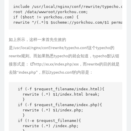
include /usr/local/nginx/conf/rewrite/typecho.con
root /data/wwwroot/yorkchou.com;                 
if ($host != yorkchou.com) {                   
如上所示，这样一来首先生效的
是/usr/local/nginx/conf/rewrite/typecho.conf这个typecho的
rewrite规则。而如果熟悉typecho的就会知道，typecho默认链
接形式是：
http://xx.xx/index.php/xxx
，而rewrite的目的就是
去除“index.php"，所以typecho.conf的内容是：
  if (-f $request_filename/index.html){ 

    rewrite (.*) $1/index.html break;

    }

  if (-f $request_filename/index.php){

    rewrite (.*) $1/index.php;

    }

  if (!-e $request_filename){

    rewrite (.*) /index.php;
