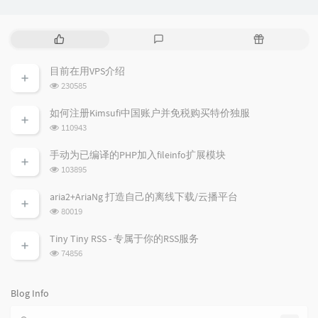
P
L
R
o
a
a
p
t
n
目前在用VPS介绍
u
e
d
浏
230585
l
s
o
览
a
t
m
次
如何注册Kimsufi中国账户并免税购买特价独服
数:
r
c
a
浏
110943
a
o
r
览
次
r
m
t
手动为已编译的PHP加入fileinfo扩展模块
数:
t
m
i
浏
103895
i
e
c
览
次
c
n
l
aria2+AriaNg 打造自己的离线下载/云播平台
数:
l
t
e
浏
80019
览
e
s
s
次
s
Tiny Tiny RSS - 专属于你的RSS服务
数:
浏
74856
览
次
数:
Blog Info