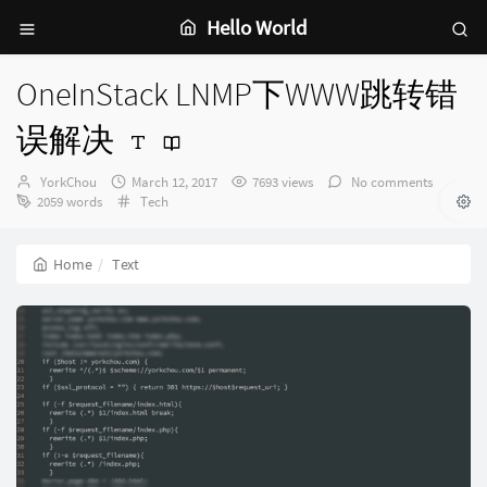
Hello World
OneInStack LNMP下WWW跳转错
误解决
Author：
发
YorkChou
March 12, 2017
7693 views
No comments
布
Categories：
2059 words
Tech
时
间：
Home
Text