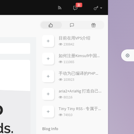
新
P
L
R
o
a
a
p
t
n
目前在用VPS介绍
u
e
d
浏
230842
l
s
o
览
a
次
t
m
如何注册Kimsufi中国账户并免税购买特价独服
数:
r
c
a
浏
111065
a
o
r
览
次
r
m
t
手动为已编译的PHP加入fileinfo扩展模块
数:
t
m
i
浏
103923
i
览
e
c
次
c
n
l
aria2+AriaNg 打造自己的离线下载/云播平台
数:
l
t
e
浏
80116
览
e
s
s
次
s
Tiny Tiny RSS - 专属于你的RSS服务
数:
浏
74910
览
次
Blog Info
数: