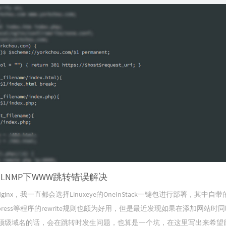
ack LNMP下WWW跳转错误解决
inx，我一直都会选择Linuxeye的OneInStack一键包进行部署，其中自带
wordpress等程序的rewrite规则也颇为好用，但是最近发现如果在添加网站
向顶级域名的话，会在跳转时发生问题，也算是一个坑，在这里写出来希望