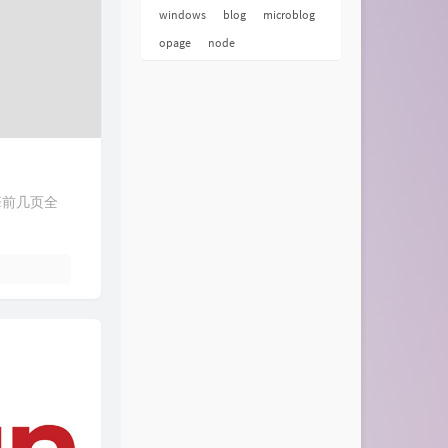
windows
blog
microblog
opage
node
擎前几页全