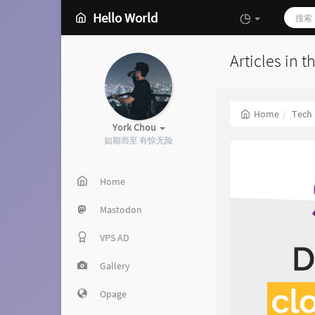
Hello World
Articles in 
Home
Tech
York Chou
如期而至 有惊无险
Home
Mastodon
VPS AD
Gallery
Opage