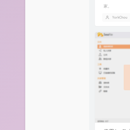
家。
YorkChou