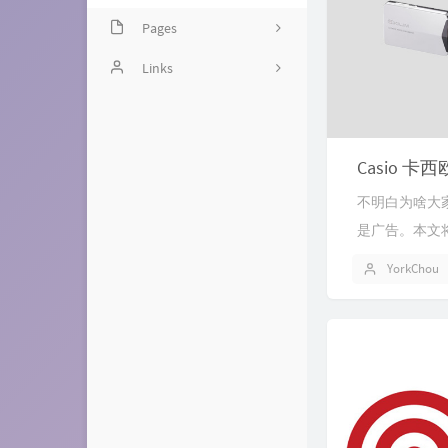
Pages
Guestbook
Links
Chitchat
友人C
Timeline
Leonn 的博客
Casio 卡
独立世界
不明白为啥大
喵喵喵博客
是广告。本文将直
Newlearnerの小站
YorkChou
香菇社长