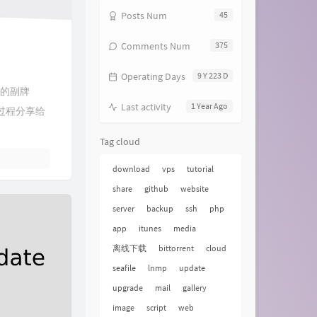
Posts Num
45
Comments Num
375
Operating Days
9 Y 223 D
下的副牌
Last activity
1 Year Ago
，将过程分享给
Tag cloud
download
vps
tutorial
share
github
website
server
backup
ssh
php
app
itunes
media
离线下载
bittorrent
cloud
seafile
lnmp
update
upgrade
mail
gallery
image
script
web