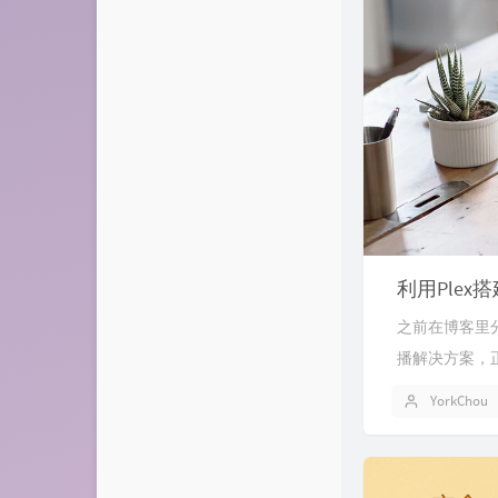
利用Ple
之前在博客里分
播解决方案，
YorkChou