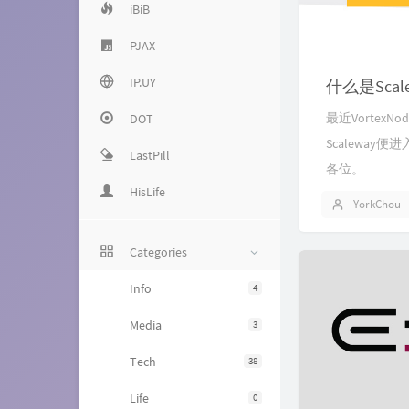
iBiB
PJAX
IP.UY
什么是Sca
最近Vorte
DOT
Scaleway
LastPill
各位。
HisLife
YorkChou
Categories
Info
4
Media
3
Tech
38
Life
0