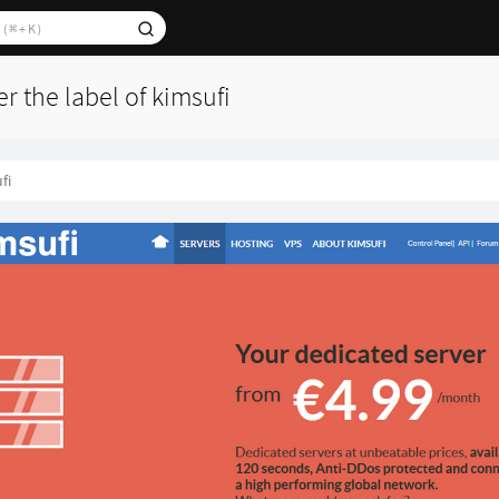
er the label of kimsufi
fi