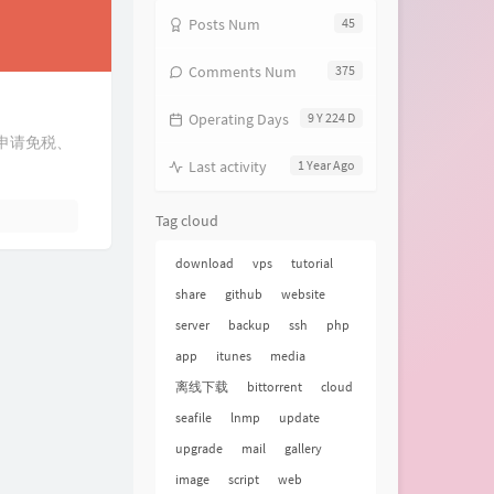
Posts Num
45
Comments Num
375
Operating Days
9 Y 224 D
、申请免税、
Last activity
1 Year Ago
Tag cloud
download
vps
tutorial
share
github
website
server
backup
ssh
php
app
itunes
media
离线下载
bittorrent
cloud
seafile
lnmp
update
upgrade
mail
gallery
image
script
web