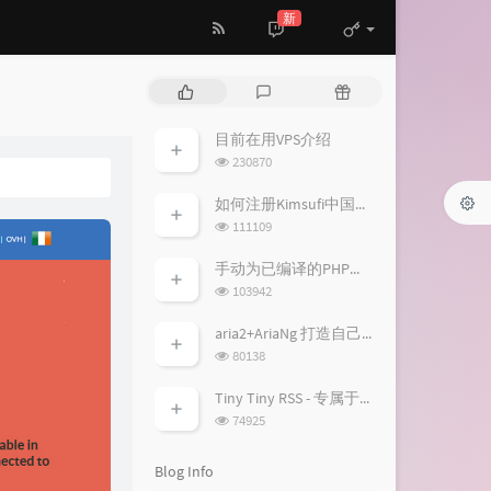
新
P
L
R
o
a
a
p
t
n
目前在用VPS介绍
u
e
d
浏
230870
l
s
o
览
a
次
t
m
如何注册Kimsufi中国账户并免税购买特价独服
数:
r
c
a
浏
111109
a
o
r
览
次
r
m
t
手动为已编译的PHP加入fileinfo扩展模块
数:
t
m
i
浏
103942
i
览
e
c
次
c
n
l
aria2+AriaNg 打造自己的离线下载/云播平台
数:
l
t
e
浏
80138
览
e
s
s
次
s
Tiny Tiny RSS - 专属于你的RSS服务
数:
浏
74925
览
次
Blog Info
数: