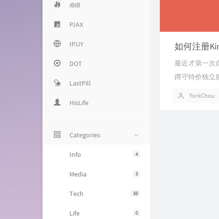
iBiB
PJAX
IP.UY
如何注册Ki
最近才第一次自
DOT
蹲守特价独立
LastPill
YorkChou
HisLife
Categories
Info
4
Media
3
Tech
38
Life
0