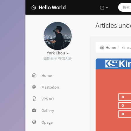
Hello World
Articles und
Home
kimsu
York Chou
如期而至 有惊无险
Home
Mastodon
VPS AD
Gallery
Opage