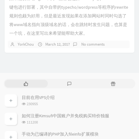
键包进行部署，其中自带的typecho/wordpress等程序的rewrite
规则也颇为好用，但是最近发现如果在添加网站时同时勾选了
将www域名指向顶级域名的话，会在跳转时发生问题，也算是
一个坑，在这里写出来希望能帮助大家。
YorkChou
March 12, 2017
No comments
P
L
R
o
a
a
p
t
n
目前在用VPS介绍
u
e
d
浏
230955
l
s
o
览
a
t
m
次
如何注册Kimsufi中国账户并免税购买特价独服
数:
r
c
a
浏
111208
a
o
r
览
次
r
m
t
手动为已编译的PHP加入fileinfo扩展模块
数:
t
m
i