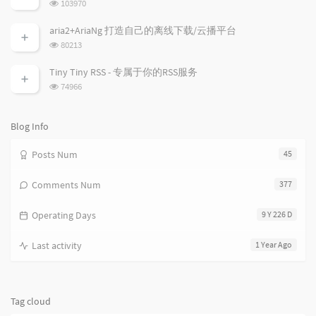
浏
103970
i
e
c
览
次
c
n
l
aria2+AriaNg 打造自己的离线下载/云播平台
数:
l
t
e
浏
80213
览
e
s
s
次
s
Tiny Tiny RSS - 专属于你的RSS服务
数:
浏
74966
览
次
数:
Blog Info
Posts Num
45
Comments Num
377
Operating Days
9 Y 226 D
Last activity
1 Year Ago
Tag cloud