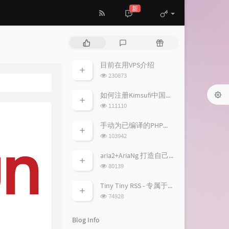
新
P
L
R
o
a
a
p
t
n
目前在用VPS介绍
u
e
d
浏
230873
l
s
o
览
a
次
t
m
如何注册Kimsufi中国账户并免税购买特价独服
数:
r
c
a
浏
111110
a
o
r
览
次
r
m
t
手动为已编译的PHP加入fileinfo扩展模块
数:
t
m
i
浏
103942
i
览
e
c
次
c
n
l
aria2+AriaNg 打造自己的离线下载/云播平台
数:
l
t
e
浏
80139
览
e
s
s
次
s
Tiny Tiny RSS - 专属于你的RSS服务
数:
浏
74928
览
次
Blog Info
数: