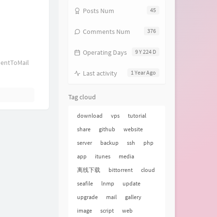
Posts Num
45
Comments Num
376
Operating Days
9 Y 224 D
ToMail
Last activity
1 Year Ago
Tag cloud
download
vps
tutorial
share
github
website
server
backup
ssh
php
app
itunes
media
离线下载
bittorrent
cloud
seafile
lnmp
update
upgrade
mail
gallery
image
script
web