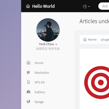
Hello World
Articles und
Home
plugi
York Chou
如期而至 有惊无险
Home
Mastodon
VPS AD
Gallery
Opage