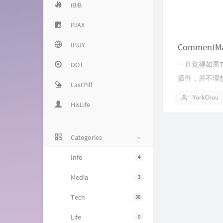
iBiB
PJAX
IP.UY
CommentM
一直觉得如果T
DOT
插件，并不理想
LastPill
YorkChou
HisLife
Categories
Info
4
Media
3
Tech
38
Life
0