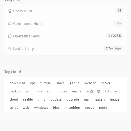
Posts Num
45
Comments Num
375
Operating Days
9 Y 223 D
Last activity
1 Year Ago
Tag cloud
download
vps
tutorial
share
github
website
server
backup
ssh
php
app
itunes
media
离线下载
bittorrent
cloud
seafile
lnmp
update
upgrade
mail
gallery
image
script
web
windows
blog
microblog
opage
node