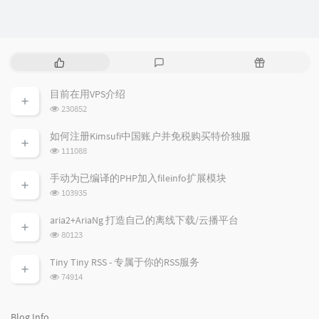
P
L
R
o
a
a
p
t
n
目前在用VPS介绍
u
e
d
浏
230852
l
s
o
览
a
t
m
次
如何注册Kimsufi中国账户并免税购买特价独服
数:
r
c
a
浏
111088
a
o
r
览
次
r
m
t
手动为已编译的PHP加入fileinfo扩展模块
数:
t
m
i
浏
103935
i
e
c
览
次
c
n
l
aria2+AriaNg 打造自己的离线下载/云播平台
数:
l
t
e
浏
80123
览
e
s
s
次
s
Tiny Tiny RSS - 专属于你的RSS服务
数:
浏
74914
览
次
数:
Blog Info