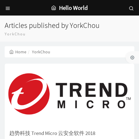
Hello World
Articles published by YorkChou
YorkChou
Home
YorkChou
趋势科技 Trend Micro 云安全软件 2018