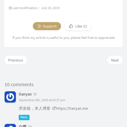
Last modification：July 10, 2019
Support
Like
11
If you think my article is useful to you, please feel free to appreciate
Previous
Next
10 comments
tlanyan
September 8th, 2020 at 03:37 pm
求友链，本人博客
https://tlanyan.me
Reply
白鹭