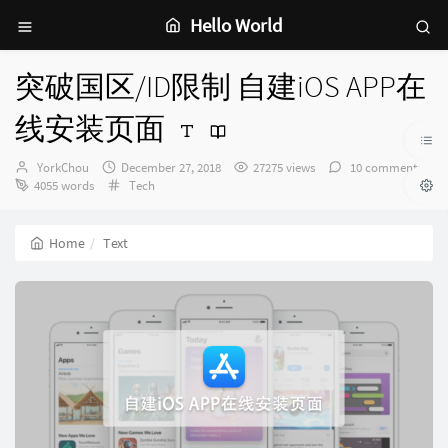
Hello World
突破国区/ID限制 自建iOS APP在
线安装页面
Author：
发
YorkChou
December 27, 2018
27275 views
10 comments
布
Categories：
4055 words
Tech
时
间：
Home
Text