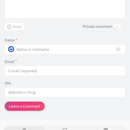
Private comment
Emoji
Name
*
🎲
Email
*
Site
Leave a Comment
P
L
R