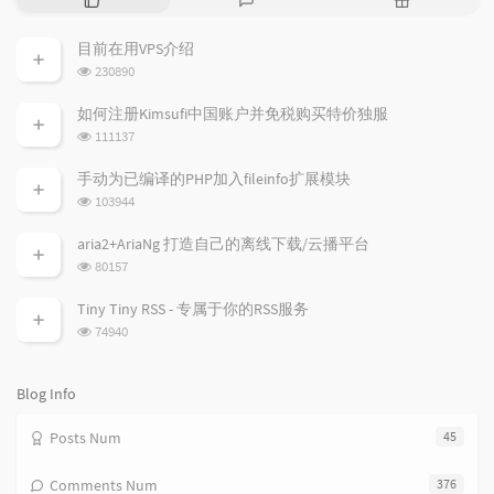
o
a
a
p
t
n
目前在用VPS介绍
u
e
d
浏
230890
l
s
o
览
a
t
m
次
如何注册Kimsufi中国账户并免税购买特价独服
数:
r
c
a
浏
111137
a
o
r
览
次
r
m
t
手动为已编译的PHP加入fileinfo扩展模块
数:
t
m
i
浏
103944
i
e
c
览
次
c
n
l
aria2+AriaNg 打造自己的离线下载/云播平台
数:
l
t
e
浏
80157
览
e
s
s
次
s
Tiny Tiny RSS - 专属于你的RSS服务
数:
浏
74940
览
次
数:
Blog Info
Posts Num
45
Comments Num
376