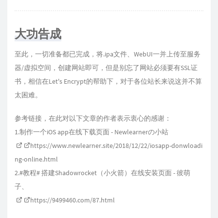
大功告成
至此，一切准备都已完成，将.ipa文件、WebUI一并上传至服务
器/虚拟空间，创建网站即可，但是别忘了网站必须要有SSL证
书，相信在Let's Encrypt的帮助下，对于各位站长来说这并不算
太困难。
参考链接，在此对以下文章的作者表示衷心的感谢：
1.制作一个iOS app在线下载页面 - Newlearnerの小站
https://www.newlearner.site/2018/12/22/iosapp-donwloadi
ng-online.html
2.#教程# 搭建Shadowrocket（小火箭）在线安装页面 - 彼萌
子、
https://9499460.com/87.html