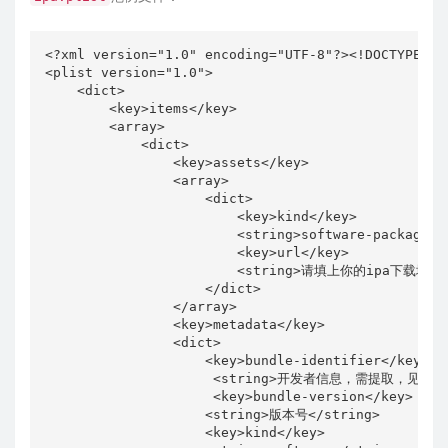
<?xml version="1.0" encoding="UTF-8"?><!DOCTYPE pl
<plist version="1.0">

    <dict>

        <key>items</key>

        <array>

            <dict>

                <key>assets</key>

                <array>

                    <dict>

                        <key>kind</key>

                        <string>software-package</s
                        <key>url</key>

                        <string>请填上你的ipa下载地址(比如
                    </dict>

                </array>

                <key>metadata</key>

                <dict>

                    <key>bundle-identifier</key>

                     <string>开发者信息，需提取，见后文</
                     <key>bundle-version</key>

                    <string>版本号</string>

                    <key>kind</key>
